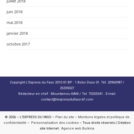
juillet 2018
juin 2018
mai 2018
janvier 2018
octobre 2017
Copyright L’Express du Faso 2010 01 BP : 1 Bobo Dsso 01. Tél: 20960987 /
25335027
Rédacteur en chef : Mountamou KANI / Tel: 70255541 . E-mail:
contact@lexpressdufaso-bf.com
© 2026 – L'EXPRESS DU FASO –
Plan du site
–
Mentions légales et politique de
confidentialité
–
Personnalisation des cookies
– Tous droits réservés | Création
site Internet :
Agence web Burkina