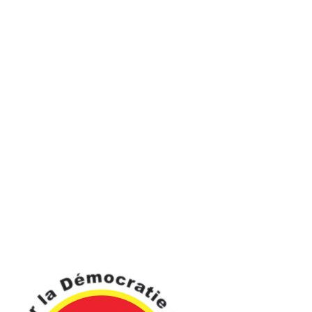
Est-ce qu’on peut dire que tu es bien payé en Mauritanie ?
Ce n’est pas trop ça. Pour une équipe qui joue le titre
comme l’ASAC Concorde, le salaire n’est pas ça. Quand je
suis arrivé, ils m’ont dit que l’équipe joue le titre. Ici on me
propose 90 000 Ouguiya, soit 140 000 FCFA par mois.
Quels conseils, peux-tu donner aux jeunes footballeurs qui
veulent tenter une aventure footballistique en Mauritanie ?
Tout dépend du club qui les contacte. Ici il y a quelques
clubs qui paient très bien, avec de bonnes conditions. Il
faut surtout se méfier, la plupart ne respecte pas les
contrats. On peut faire signer un contrat et en fin de
compte, il ne le respecte pas.
Propos recueillis par
Firmin OUATTARA
à Nouakchott
Vous devriez également aimer