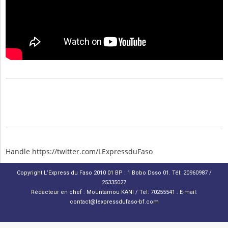
Handle https://twitter.com/LExpressduFaso
Copyright L’Express du Faso 2010 01 BP : 1 Bobo Dsso 01. Tél: 20960987 /
25335027
Rédacteur en chef : Mountamou KANI / Tel: 70255541 . E-mail:
contact@lexpressdufaso-bf.com