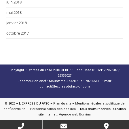
juin 2018
mai 2018
janvier 2018
octobre 2017
Copyright L’Express du Faso 2010 01 BP : 1 Bobo Dsso 01. Tél: 20960987 /
25335027
Rédacteur en chef : Mountamou KANI / Tel: 70255541 . E-mail:
contact@lexpressdufaso-bf.com
© 2026 – L'EXPRESS DU FASO –
Plan du site
–
Mentions légales et politique de
confidentialité
–
Personnalisation des cookies
– Tous droits réservés | Création
site Internet :
Agence web Burkina