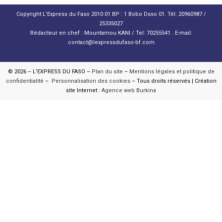
Copyright L’Express du Faso 2010 01 BP : 1 Bobo Dsso 01. Tél: 20960987 /
25335027
Rédacteur en chef : Mountamou KANI / Tel: 70255541 . E-mail:
contact@lexpressdufaso-bf.com
© 2026 – L'EXPRESS DU FASO –
Plan du site
–
Mentions légales et politique de
confidentialité
–
Personnalisation des cookies
– Tous droits réservés | Création
site Internet :
Agence web Burkina