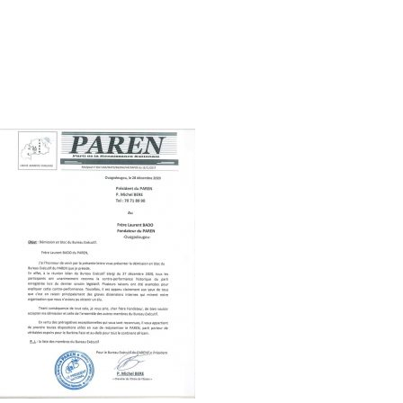
sympathisants du parti à Bobo-Dioulasso, le candidat a
insisté pour que le vote leur soit expliqué. Et ce fut chose
faite pour donner plus de chance au parti à ces élections à
venir.
Souro DAO
Vous devriez également aimer