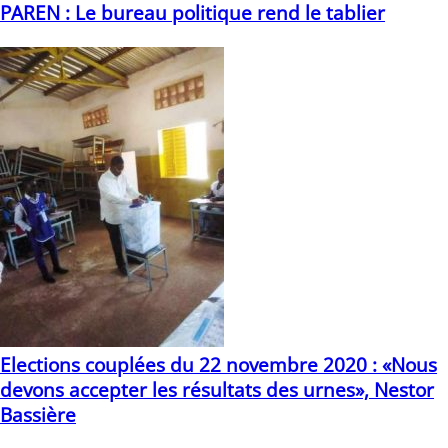
PAREN : Le bureau politique rend le tablier
30/12/2020
Elections couplées du 22 novembre 2020 : «Nous
devons accepter les résultats des urnes», Nestor
Bassière
24/11/2020