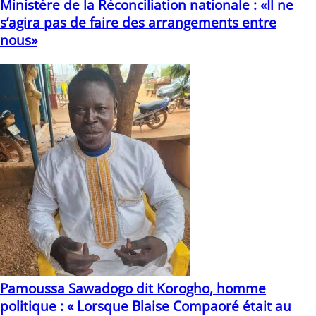
Ministère de la Réconciliation nationale : «Il ne
s’agira pas de faire des arrangements entre
nous»
15/01/2021
Pamoussa Sawadogo dit Korogho, homme
politique : « Lorsque Blaise Compaoré était au