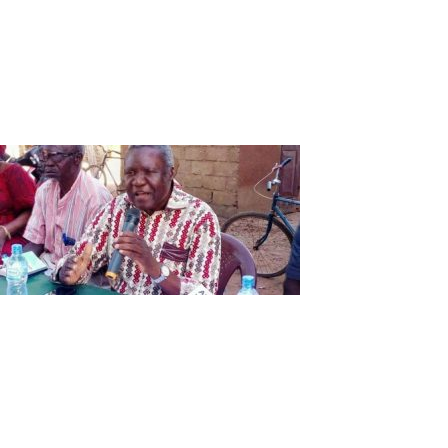
Législatives 2020 : Le PDC était à
Koumbia avec Adama Bonkian
La Direction provinciale de la campagne du Parti pour la
démocratie et le changement (PDC) était ce 11 novembre à
Koumbia dans la province du Tuy. Pour convaincre
l’électorat.
Adama Bonkian, candidat tête de liste
du PDC dans la province du Tuy
Adama Bonkian est le candidat tête de liste du PDC dans la
province du Tuy. A la conquête de l’électorat, il fait le tour
des communes et villages de la province. C’est à ce titre
qu’il était ce 11 décembre à Koumbia. A Koumbia donc
dans son village, il a appelé les électeurs à voter pour le