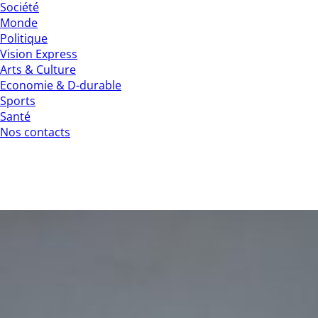
Société
Monde
Politique
Vision Express
Arts & Culture
Economie & D-durable
Sports
Santé
Nos contacts
Transport et sécurité routière : Le
PAMOSET-FC présenté à des acteurs de
différentes structures