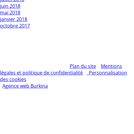
juin 2018
mai 2018
janvier 2018
octobre 2017
Copyright L’Express du Faso 2010 01 BP : 1 Bobo Dsso 01.
Tél: 20960987 / 25335027
Rédacteur en chef : Mountamou KANI / Tel: 70255541 . E-
mail: contact@lexpressdufaso-bf.com
© 2026 – L'EXPRESS DU FASO –
Plan du site
–
Mentions
légales et politique de confidentialité
–
Personnalisation
des cookies
– Tous droits réservés | Création site Internet
:
Agence web Burkina