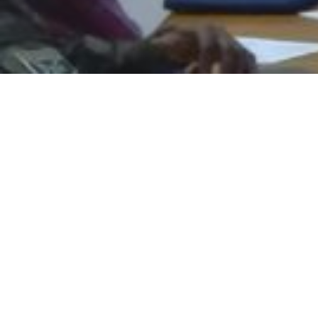
Plusieurs acteurs de différentes structures de l’État, du
privé et des personnes exerçant des activités aux alentours
des gares routières et des postes de péage étaient en
conclave ce 29 novembre 2022 à Bobo-Dioulasso. Et ce, à
l’occasion d’une rencontre multi-acteurs initiée par le
Centre d’Appui à la Gestion des Collectivités Territoriales
(CAGECT).
La présente rencontre multi-acteurs qui se tient sur une
journée, vise entre autres, à sensibiliser les acteurs sur les
conséquences des tracasseries routières et les
conséquences des surcharges. Elle est également et
surtout un tremplin pour la présentation du PAMOSET-FC
et son mécanisme de gestion des plaintes. Le PAMOSET-FC
est le Projet d’Appui à la Modernisation du Secteur des
Transports et à la Facilitation du Commerce. Il est initié par