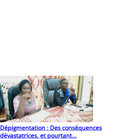
évidences citoyennes sur l’état de mise en œuvre des
mesures d’exemption de paiement ou de réduction des
couts ; développer une campagne de communication sur
l’assurance maladie universelle, et les avantages associés
aux mesures d’exemption et de gratuité en vigueur au
Burkina Faso. Aussi, le Réseau compte développer une
veille citoyenne sur les prestations des services de santé,
l’effectivité de l’AMU des mesures d’exemption et de
réduction des coûts.
Casimir Seyram KAVEGUE
Vous devriez également aimer
Dépigmentation : Des conséquences
dévastatrices, et pourtant…