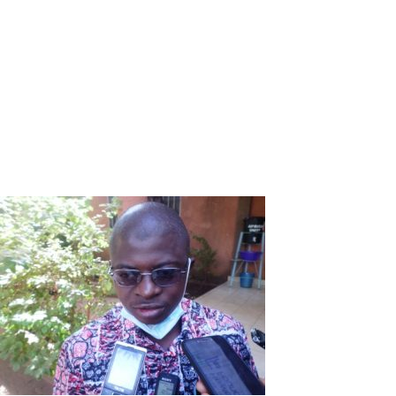
Assurance maladie universelle : Des
cellules citoyennes outillées pour veiller
au grain
Le Réseau d’accès aux médicaments essentiels (RAME) tient
un atelier de formation du 22 au 24 décembre 2020 à
Bobo-Dioulasso. Ceci en vue du suivi de la mise en œuvre
de l’Assurance maladie universelle (AMU) dans les
communes de Koumbia, Houndé et de l’arrondissement
n°3 de Bobo.