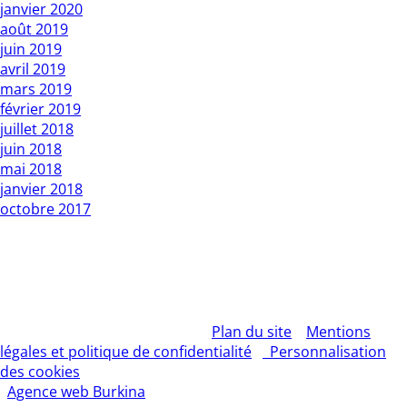
janvier 2020
août 2019
juin 2019
avril 2019
mars 2019
février 2019
juillet 2018
juin 2018
mai 2018
janvier 2018
octobre 2017
Copyright L’Express du Faso 2010 01 BP : 1 Bobo Dsso 01.
Tél: 20960987 / 25335027
Rédacteur en chef : Mountamou KANI / Tel: 70255541 . E-
mail: contact@lexpressdufaso-bf.com
© 2026 – L'EXPRESS DU FASO –
Plan du site
–
Mentions
légales et politique de confidentialité
–
Personnalisation
des cookies
– Tous droits réservés | Création site Internet
:
Agence web Burkina