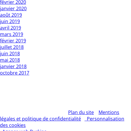
février 2020
janvier 2020
août 2019
juin 2019
avril 2019
mars 2019
février 2019
juillet 2018
juin 2018
mai 2018
janvier 2018
octobre 2017
Copyright L’Express du Faso 2010 01 BP : 1 Bobo Dsso 01.
Tél: 20960987 / 25335027
Rédacteur en chef : Mountamou KANI / Tel: 70255541 . E-
mail: contact@lexpressdufaso-bf.com
© 2026 – L'EXPRESS DU FASO –
Plan du site
–
Mentions
légales et politique de confidentialité
–
Personnalisation
des cookies
– Tous droits réservés | Création site Internet