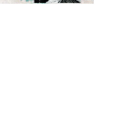
Photo d’illustration
Il ressort que Monsieur S, un marabout est prévenu pour
des faits de menaces sous conditions. En effet, Monsieur S
et dame Z sont voisins de quartier. Dans leurs relations de
voisinage, dame Z fait comprendre à Monsieur S qu’elle
souffre d’un mal. Marabout de profession, Monsieur S lui
propose alors un remède qui lui permettrait de recouvrir
la santé. Un médicament traditionnel qu’elle doit utiliser
dans un canari. Au départ, le marabout fait comprendre à
la dame que le médicament est gratuit et qu’il veut la
soigner à cause de Dieu. La dame accepte la proposition et
utilise le médicament. Après quelques jours, le marabout
revient vers dame Z pour lui signifier que la facture du
médicament s’élève à 150.000 FCFA. Etonnée, la dame
rappelle alors au marabout qu’il lui avait offert le
médicament à titre gracieux. Devant le juge dame Z
déclare
« Le marabout m’a proposé d’entretenir des
relations sexuelles avec lui en contrepartie du médicament
et j’ai refusé. C’est là qu’il m’a dit que le médicament n’est
plus gratuit. Lorsque j’ai refusé de lui payer la somme, il a