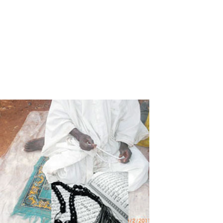
Au palais de justice de Bobo : Un
marabout condamné pour menaces de
mort sur sa patiente
Un marabout a été condamné à 02 ans de prison dont 01
an ferme, un an avec sursis et une amende de 2 000.000
F.CFA pour avoir menacé de mort une femme et ses
enfants. Les faits se sont déroulés en fin décembre 2020,
dans la ville de Sya.