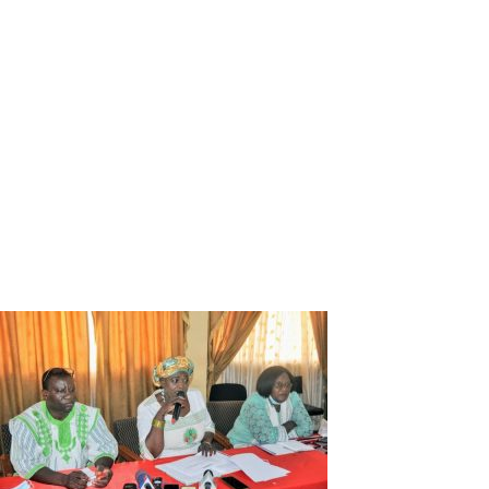
d’hébergement. Nous avons ciblé des duplexes et le stade
Sangoulé Lamizana, pour que nos artistes puissent vivre
e
cette 20
édition dans de très bonnes conditions. On a tout
aussi émis l’idée des payements des tickets d’entrées sur le
site de la SNC de manière électronique. Nous avons fait le
constat que quand il y a une trop longue file d’attente à
l’entrée, beaucoup de festivaliers perdent leur
engouement. C’est dans le souci de faciliter l’accès à ce lieu
qu’on veut mettre en place ce système. En plus de cette
question électronique, on veut multiplier les portes
d’accès.
Abdoul-Karim Etienne SANON
Vous devriez également aimer