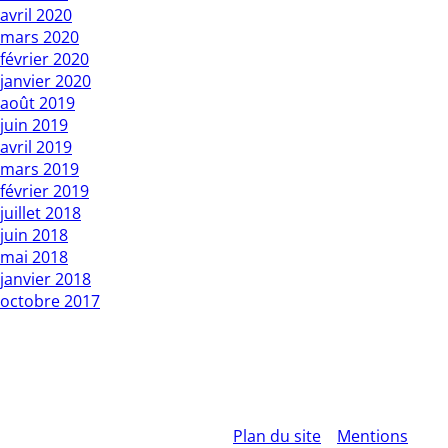
avril 2020
mars 2020
février 2020
janvier 2020
août 2019
juin 2019
avril 2019
mars 2019
février 2019
juillet 2018
juin 2018
mai 2018
janvier 2018
octobre 2017
Copyright L’Express du Faso 2010 01 BP : 1 Bobo Dsso 01.
Tél: 20960987 / 25335027
Rédacteur en chef : Mountamou KANI / Tel: 70255541 . E-
mail: contact@lexpressdufaso-bf.com
© 2026 – L'EXPRESS DU FASO –
Plan du site
–
Mentions