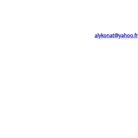
u poisson, mais nous n’avions pas de matériel pour une
d’hui, on nous a faits venir pour nous donner du matériel.
ie.
Aly KONATE
alykonat@yahoo.fr