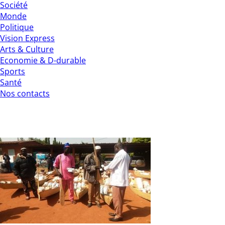
Société
Monde
Politique
Vision Express
Arts & Culture
Economie & D-durable
Sports
Santé
Nos contacts
Barrage de Samendéni : Du matériel de tr
La direction régionale des ressources animales et halieuti
été offert par le programme intégré de la vallée de Samendé