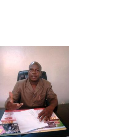
gratitude aux donateurs
Karidia Bamba, une acheteuse-vendeuse de poisson frais, exp
bonne conservation du poisson. Tu peux acheter du poisson, 
Nous disons merci aux donateurs. Que Dieu les bénisse et fa
Vous devriez également aimer