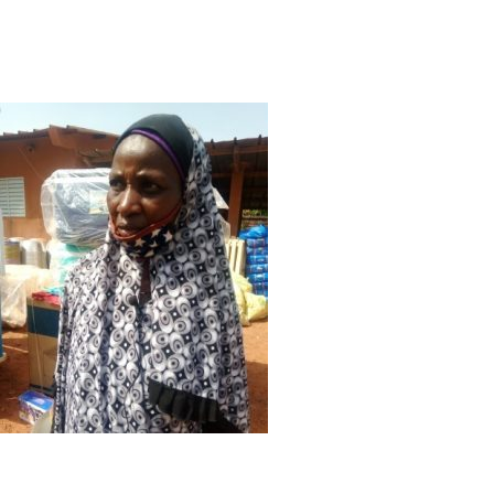
Ressources animales et
halieutiques des Hauts-Bassins
« Le PDIS estime qu’il y a des personnes qui ont été affectée
autonomie financière pour subvenir à leurs besoins », expli
Karidia Bamba, porte-parole
des bénéficiaires a exprimé leur