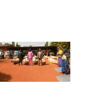
Remise symbolique du don aux
pêcheurs par le directeur par intérim
des ressources animales et
halieutiques des Hauts-Bassins
(extrême droite)
Les bénéficiaires de ce don sont trois types d’acteurs de la
auprès des pêcheurs) et transformatrices de poissons. Selo
halieutiques des Hauts-Bassins, « au niveau des pêcheurs il y
En arrière plan, un échantillon du
matériel offert
Le kit individuel de pêcheur est composé de : 1 pirogue, 5 n
de fil, 200 plombs et 1 flotteur.