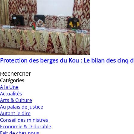
Protection des berges du Kou : Le bilan des cinq 
21/12/2020
Catégories
A la Une
Actualités
Arts & Culture
Au palais de justice
Autant le dire
Conseil des ministres
Economie & D-durable
Fait de chez nous