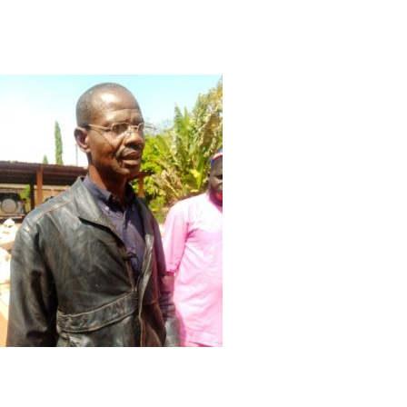
Le kit individuel de vendeur de poisson frais comprend : 1 c
couteaux.
Le kit individuel de transformatrice se compose de : 1 fumoir 
bassines, 4 sceaux, 2 glacières, 2 bâches, 1 table métallique
Victor Gomina, chargé des
ressources halieutiques à la
Direction régionales des