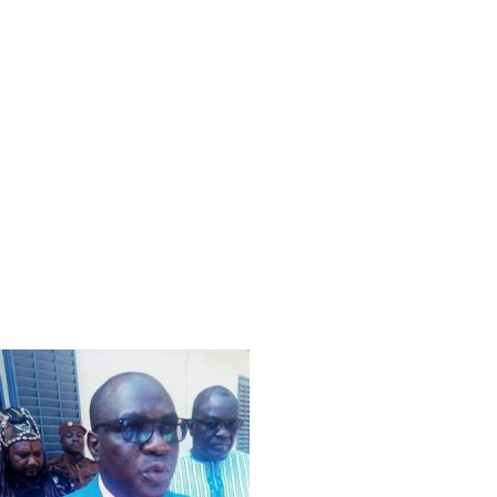
dit le Bong était présent à la cérémonie. Pour le ministre,
“L’indemnisation des communautés locales dans le cas des
dommages causés par les animaux sauvages est une des
formes d’appui financier du Fonds et la vision du
département en charge de l’environnement était
justement d’apporter aux victimes, une voie innovante de
recours en laquelle nous fondons d’ailleurs beaucoup
d’espoir”. Un espoir partagé par les populations locales. En
effet, plaidant pour la cause des résidents des zones en
proie aux dégâts, Yacouba Drabo dit le Bong a invité l’Etat à
repenser son assistance. “L’Etat ne va-t-il pas voir,
comment réduire les dégâts afin de sécuriser et les
populations et les animaux sauvages, surtout les espèces
protéger ?”