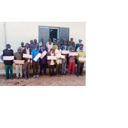
causés par les animaux sauvages, d’accélérer la mise en
place du comité local d’évaluation, d’avoir nécessairement
un manuel de procédures pour le comité thématique.
Les bénéficiaires du Fonds
d’indemnisation pour l’environnement
sont venus de 7 régions
administratives différentes
Après les différentes interventions, dix chèques ont été
symboliquement remis à des bénéficiaires. Le chef de