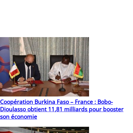
Canton de Niangoloko, présent en salle, a remercié les
autorités pour les indemnisations. Il a cependant plaidé
pour que l’Etat travaille à réduire les dégâts causés par les
animaux sauvages protégés.
Souro DAO
Vous devriez également aimer
Coopération Burkina Faso – France : Bobo-
Dioulasso obtient 11,81 milliards pour booster
son économie
24/05/2021