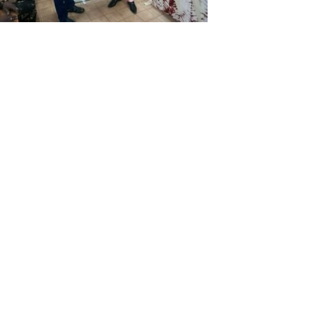
Le ministre Bassière remettant le
chèque à une victime
Nestor Batio Bassière, ministre de l’Environnement, de
l’Economie verte et du Changement climatique “himself”, a
présidé le cérémonial de remise de chèques aux victimes
de dégâts d’animaux sauvages. Au nombre de 87
bénéficiaires, les victimes viennent de la Boucle du
Mouhoun, des Cascades, du Centre-Est, du Centre-Ouest,
du Centre-Sud, des Hauts-Bassins et du Sud-Ouest. Selon
Dr Jean Marie Sourwema, Directeur général (DG) du Fonds
d’Intervention pour l’Environnement (FIE), “C’est à l’issue
d’intenses travaux que le résultat de l’examen des 98
procès verbaux transmis au FIE a donné 87 procès verbaux
validés”.
Le ministre Bassière a salué la contribution des différents
acteurs qui a permis d’apaiser la situation entre l’Etat et
des victimes de dégâts d’animaux sauvages. Il a
particulièrement reconnu la contribution de l’association
des Dozo sans frontière dont le président Yacouba Drabo