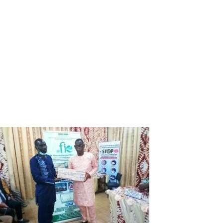
Fonds d’Intervention pour
l’Environnement : Près de 30 millions
pour les victimes de dégâts d’animaux
sauvages
Quatre-vingt-et-sept victimes de dégâts d’animaux
sauvages ont reçu des chèques de dédommagement d’un
montant global de 29 547 363 FCFA. Le cérémonial de
remise des chèques a eu lieu au gouvernorat de Bobo-
Dioulasso le samedi 10 octobre 2020.