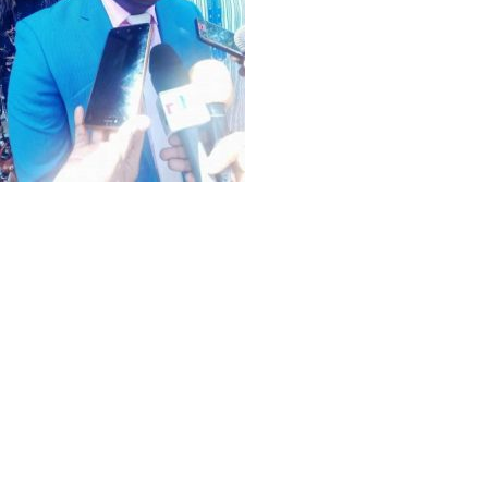
Cette vision du président de l’Association des Dozo sans
frontière du Burkina est aussi celle des autorités en charge
de l’Environnement. “Au-delà des sommes versées en
compensation des torts subis à partir d’aujourd’hui,
j’aimerais qu’on retienne tous de cette cérémonie si besoin
est, le respect permanent des engagements de l’Etat à
créer la coexistence pacifique des populations avec la
faune dans le souci de la préservation de nos ressources
naturelles”, précise le ministre Bassière. Dans l’optique
d’améliorer les conditions et la prise en charge des
victimes, le comité chargé de l’examen et l’évaluation des
dégâts, a fait des suggestions aux décideurs. Il s’agit entre
autres, de définir des barèmes d’appréciation des dégâts