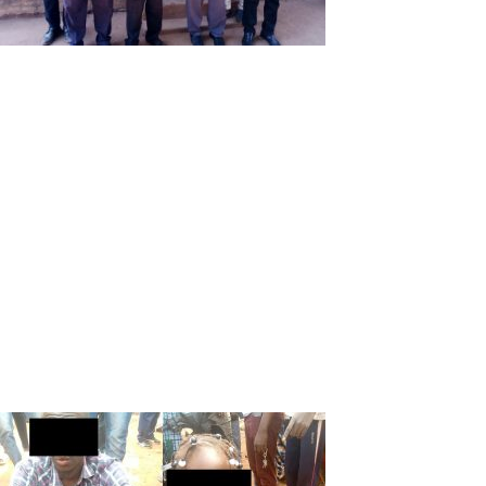
Photo de famille
«
Vous n’êtes pas à Ouagadougou pour bénéficier des
marchés ou de la publicité qui pourraient vous aider à
exister. Mais, je pense que c’est un sacerdoce que vous
faites de permettre à la ville de Sya de disposer d’un
quotidien qui puisse permettre d’avoir l’information de la
région et aussi que la citoyenneté se développe»
, a-t-il
ajouté.
En parcourant le contenu du journal, Luc Marius Ibriga,
d’un air amusé a montré la rubrique “Détendez-vous” du
numéro du jour. «Il y a une partie que j’aime beaucoup
dans L’Express du Faso. C’est la rubrique “Sourions un peu”
qui est vraiment un endroit d’éducation citoyen».
Fatimata BELEM
Vous devriez également aimer