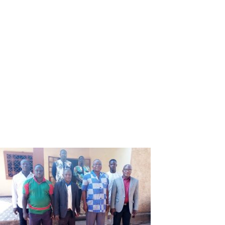
seulement honorer la demande d’interview, mais aussi
profiter faire une visite des locaux de votre canard. Il a été
reçu par l’équipe de rédaction pilotée par le Rédacteur en
chef, Aly Konaté. Après les salamalecs, Luc Marius Ibriga
s’est prêté aux questions de L’Express du Faso sur les
activités de l’institution ainsi que le thème du cadre de
concertation annuelle 2020 des corps de l’ordre public.
Journal de proximité et d’informations générales, le siège
de L’Express du Faso est dans la deuxième ville du Burkina
Faso. Une situation qui ne permet pas à l’organe de presse
de bénéficier de certains marchés et de certaines
publicités. Il a félicité le journal pour l’effort qu’il fait afin de
pouvoir exister à l’extérieur de la capitale politique.