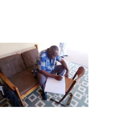
Vie du journal : Luc Marius est passé «
contrôler » L’Express du Faso
Le Contrôleur général d’Etat de l’Autorité supérieure de
contrôle d’Etat et de la Lutte contre la corruption (ASCE-
LC), Luc Marius Ibriga a rendu hier mardi 15 décembre une
visite de courtoisie à votre quotidien, L’Express du Faso.
Le contrôleur général d’Etat a signé son
passage dans le livre d’or
Sollicité dans le cadre d’un entretien, Luc Marius Ibriga
s’est rendu volontiers à L’Express du Faso pour non