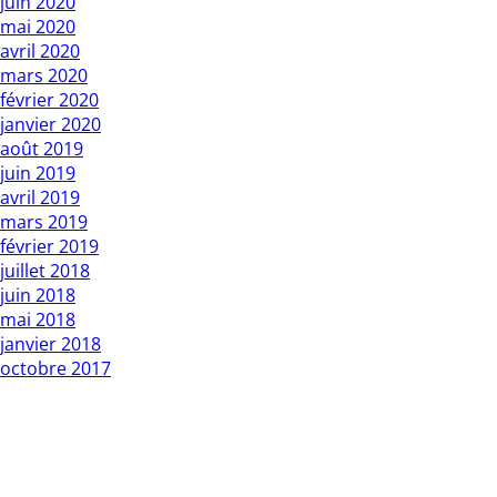
juin 2020
mai 2020
avril 2020
mars 2020
février 2020
janvier 2020
août 2019
juin 2019
avril 2019
mars 2019
février 2019
juillet 2018
juin 2018
mai 2018
janvier 2018
octobre 2017
Copyright L’Express du Faso 2010 01 BP : 1 Bobo Dsso 01.
Tél: 20960987 / 25335027
Rédacteur en chef : Mountamou KANI / Tel: 70255541 . E-
mail: contact@lexpressdufaso-bf.com