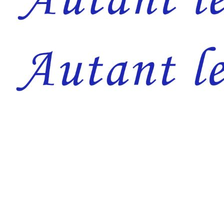
L’accalmie que nous observons dans certaines parties du pay
de l’intégrité de notre territoire en vue de la souverainet
mobiliser et nous déterminer à combattre davantage.
Le terrorisme, ce n’est pas seulement les attaques terroris
différentes formes. Ainsi, on a le terrorisme économique qu
quelques-unes.
Le terrorisme, c’est aussi s’attaquer à notre système éduca
hommes et des femmes indisciplinés et désordonnés ; sans c
Le terrorisme, c’est aussi faire en sorte dans l’administrat
Autrement dit, c’est de faire échouer, de quelque manière q