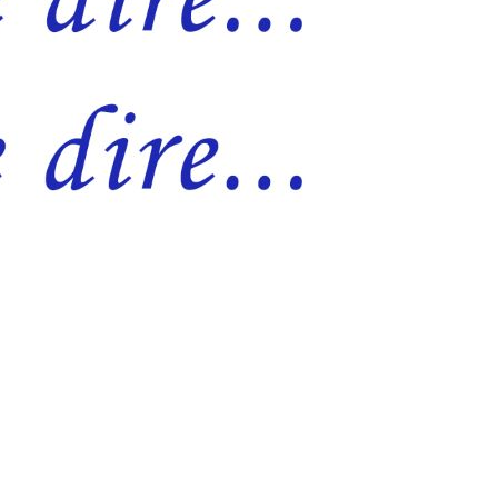
s, reconquises et consolidées, laisse croire que le combat 
é et de l’indépendance est déjà gagné. Ce sera une grosse er
tes, mais il existe plusieurs types de terrorisme. Ce phéno
i consiste à saper les bases de notre économie en usant de 
tif afin qu’en lieu et place des Burkinabè que nous voulons 
onviction et sans ambition aucune, incapables de faire fac
ion publique, pilier incontournable de la mise en œuvre des p
ue ce soit, la nouvelle vision de refondation ou de réforme 