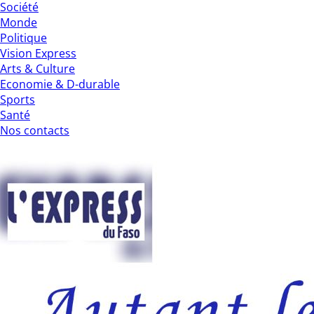
Société
Monde
Politique
Vision Express
Arts & Culture
Economie & D-durable
Sports
Santé
Nos contacts
Autant le dire… :paix, cohésion et refo