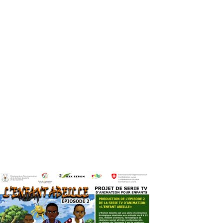
Le terrorisme, c’est également travailler à endormir les c
chaque peuple prenne en main son destin en s’assumant plei
une nation à la place de ses habitants. Ce qui veut dire que l
comportements et idéologies, d’où qu’ils viennent, qui avili
La réconciliation dont il est question est loin d’être une se
dont nous nous gargarisons n’est en réalité que de façade. Q
seulement religieuses mais parfois économiques et sociales
courage d’en parler, apaiser les cœurs, se réconcilier et bâ
au courant qu’elles font partie du Burkina Faso.
C’est pourquoi, nous devons chacun en ce qui nous concerne
moyens pour nous diviser et nous dérouter afin de parvenir 
pour nous-mêmes d’abord et être fier d’avoir fait quelque 
Dabaoué Audrianne KANI
Vous devriez également aimer