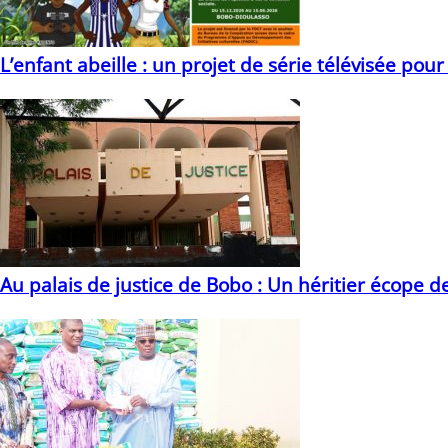
L’enfant abeille : un projet de série télévisée pour
09/03/2026
Au palais de justice de Bobo : Un héritier écope d
15/05/2021