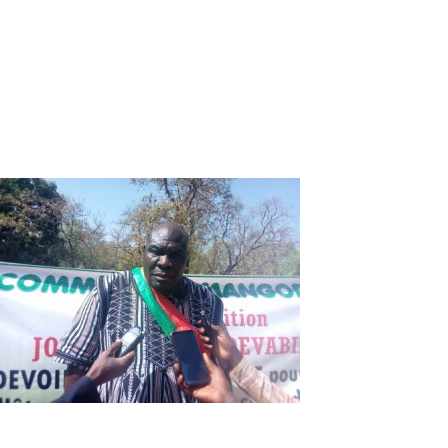
Commune de Mangodara : Les
populations satisfaites du bilan du
maire
Le maire de la commune de Mangodara, Famoro Ouattara
était face à sa population le mardi 29 décembre 2020 dans
l’enceinte de sa mairie pour faire le bilan de la gestion de
l’année 2020.
Famoro Ouattara, maire de la
commune de Mangodara