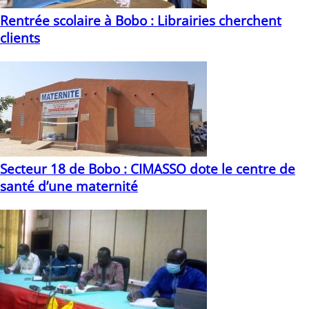
Rentrée scolaire à Bobo : Librairies cherchent
clients
16/09/2021
Secteur 18 de Bobo : CIMASSO dote le centre de
santé d’une maternité
25/01/2023