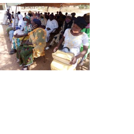
Ils ont apprécié positivement les
activités du conseil municipal de leur
localité
Il a aussi déploré le fait que les populations ne viennent
pas célébrer les mariages à la mairie, la non mise en valeur
des parcelles. En effet, nombreux sont ceux qui n’ont pas
de Permis urbain d’habiter (PUH). Le maire a fait savoir que
les boutiques de rue seront retirées à tous ceux qui ne
sont pas à jour quant au paiement des taxes.