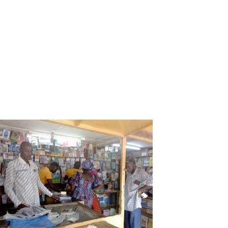
L’édile de la commune de Mangodara dit être satisfait, car
c’est un devoir pour lui de rendre compte à sa population.
Plus d’une trentaine de questions ont été posées,
auxquelles des réponses satisfaisantes ont été apportées.
Les populations ont bien apprécié cet exercice de
redevalbilité et disent être très satisfaites du bilan du
maire Famoro Ouattara.
Besséri Frédéric
OUATTARA
Correspondant à Banfora
Vous devriez également aimer