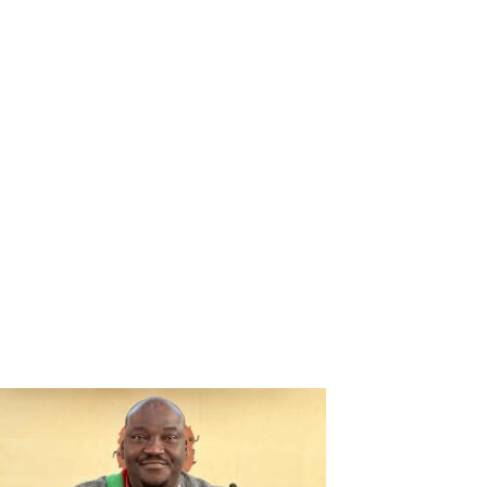
Faso auprès des partenaires techniques et financiers.
Le ministre de l’Economie, des finances et du
développement a en outre informé le Conseil de la tenue
des assises nationales de la fiscalité les 29 et 30 juillet 2021
à Ouagadougou, sous la présidence de Son Excellence
Monsieur le Premier ministre. Ces assises visent
l’amélioration du dialogue sur le système fiscal national et
le renforcement du civisme fiscal.
II.2. Le ministre des Infrastructures et du désenclavement a
informé le Conseil du lancement des travaux de
renforcement et de bitumage des voies d’accès au Port sec
et à la Maison de la culture Anselme Titianma SANON le 22
juillet 2021 à Bobo-Dioulasso.
Com_Gouv_BF
Vous devriez également aimer