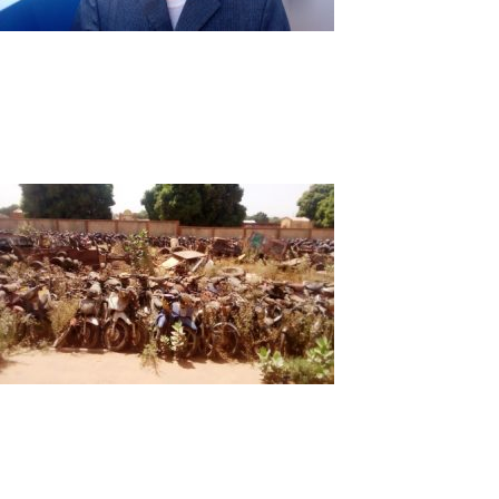
Pour Mamadou Sanou, l’ouverture du
marché à volaille de Dogona est la
priorité de la SGEIM
C’est en 2017 que la commune de Bobo-Dioulasso a bénéficié 
la filière volaille. Quatre ans après, le marché n’est toujou
des équipements et infrastructures marchandes (SGEIM) d
Des motos en fourrière ont élu
domicile sur les lieux, en attendant
l’arrivée de la volaille
«Effectivement, c’est un constat qui est fait par beaucoup et