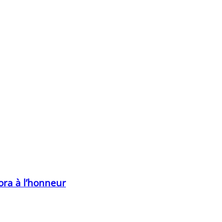
té du marché à volaille, les personnes verbalisées aux cours
acquitter de leur contravention afin de repartir avec leurs 
ora à l’honneur