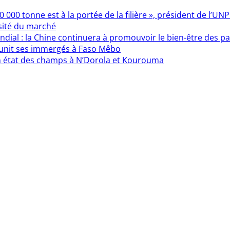
000 tonne est à la portée de la filière », président de l’UN
sité du marché
ndial : la Chine continuera à promouvoir le bien-être des 
éunit ses immergés à Faso Mêbo
n état des champs à N’Dorola et Kourouma