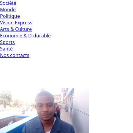
Société
Monde
Politique
Vision Express
Arts & Culture
Economie & D-durable
Sports
Santé
Nos contacts
Marché à volaille de Dogona : Un potent
Le marché à volaille de Dogona construit en 2017, est sit
partenariat avec le PAFASP, le marché n’a jamais été fonctio