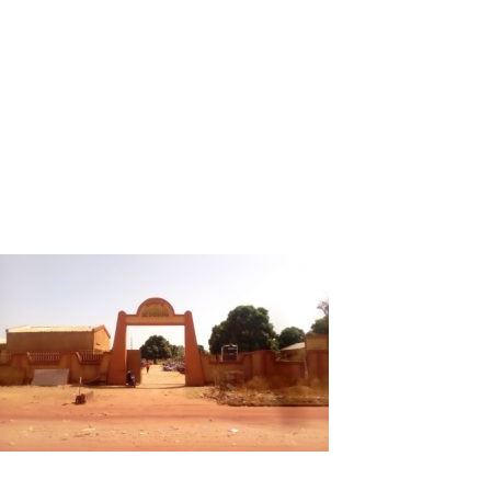
réfléchir sur pas mal de paramètres avant de pouvoir la rend
question. Le rapport rendu par cette commission a permis au
cette délibération que la gestion a été confiée à la SGEIM. 
l’année 2021 notamment en mars, une nouvelle commission s
marché et la construction de certains infrastructures com
Le mode de gestion financière du marché doit être défini a
Toujours selon Mamadou Sanou,
« les marchés ont une voc
actions préalables seront nécessaires à savoir, l’état de lieu
mode de gestion financière qui sera déterminé permettra de 
produits à collecter ainsi que l’amortissement des équipeme
d’acquisition des hangars. Très prochainement, le marché ser
Le joyau est bâti depuis plus de quatre