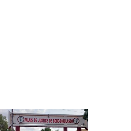
des partis de la majorité présidentielle ? Simon Compaoré,
non plus, ne peut avoir dit ce qui lui est venu par la tête !
Dans tous les cas, l’opposition n’a plus d’inquiétudes à se
faire. Si elle veut réellement conquérir le pouvoir, elle sait à
quoi s’en tenir. Le MPP et ses alliés ont tracé le chemin
même si officiellement aucun candidat n’est en lice. Roch,
en tout cas, ne sera pas leur candidat en 2025 « à moins
qu’il veuille se suicider ». Si tel devait être le cas, « ça ne
sera pas avec le MPP », a prévenu Simon Compaoré.
La seule crainte qu’on peut avoir, c’est le désordre que ces
déclarations peuvent créer au sein même du parti. Car
chacun, notamment ces nombreux jeunes aux ambitions
souvent démesurées, peuvent croire que leur heure a
sonné. Et semer ainsi la merde au sein du parti, dans le
pays tout entier. Ce sera bien dommage !
Dabaoué Audrianne KANI
Vous devriez également aimer