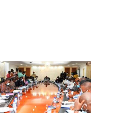
Rencontre Etat/ secteur privé : « Les
industries victimes de l’insurrection
doivent être indemnisées »
Le comité de pilotage du cadre de concertation et
d’orientation pour le dialogue État/ secteur privé a tenu sa
première session ordinaire, le 19 mars 2021 à
Ouagadougou. Cette session à été présidée par le Premier
ministre Christophe Joseph Marie Dabiré.
Table-ronde entre les acteurs du
secteur privé et le gouvernement
Le Premier ministre Christophe Joseph Marie Dabiré a