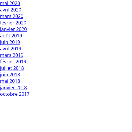
mai 2020
avril 2020
mars 2020
février 2020
janvier 2020
août 2019
juin 2019
avril 2019
mars 2019
février 2019
juillet 2018
juin 2018
mai 2018
janvier 2018
octobre 2017
Copyright L’Express du Faso 2010 01 BP : 1 Bobo Dsso 01.
Tél: 20960987 / 25335027
Rédacteur en chef : Mountamou KANI / Tel: 70255541 . E-
mail: contact@lexpressdufaso-bf.com