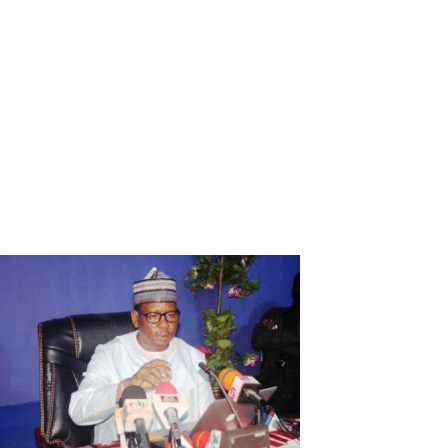
Vice-président de la Chambre de commerce et de
l’industrie du Burkina Faso, porte-parole du secteur privé,
Mamady Sanoh, 2 recommandations majeures doivent
être revues à savoir, l’accélération de l’indemnisation des
entreprises victimes de l’insurrection populaire d’octobre
2014 et la résolution des problèmes des marchés publics
en instituant un guichet unique. Toutefois, pour lui, le
cadre d’échanges État/ secteur privé est à pérenniser tout
en améliorant le format de la rencontre.
Awa Cécile BANGARE
Vous devriez également aimer