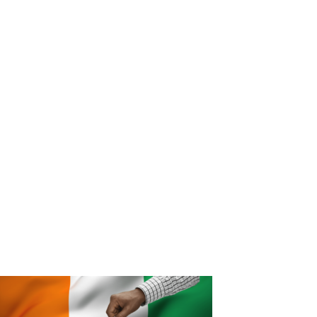
Affaire Karim Traoré de l’UNPC-B :
Absent, le procès a encore été reporté
Karim Traoré, l’ancien président de l’Union nationale des
producteurs de coton du Burkina (UNPCB) devait
comparaitre hier lundi 12 avril 2021 devant le Tribunal de
grande instance de Bobo-Dioulasso. Mais absent du pays
(nous a confié une source), le procès n’a pas pu s’ouvrir.
On se rappelle que Karim Traoré, avait été arrêté et déféré
à la Maison d’arrêt et de correction de Bobo-Dioulasso le
30 octobre 2015 après que des membres de son bureau à
l’Union nationale des producteurs de coton, constitués en
frondeurs, l’aient accusé de malversations financières, de
corruption, et de détournements de fonds. Un audit
commandité sous la transition avait également conclu à
des manquements dans la gestion de la faîtière des
producteurs de coton.
Vous devriez également aimer