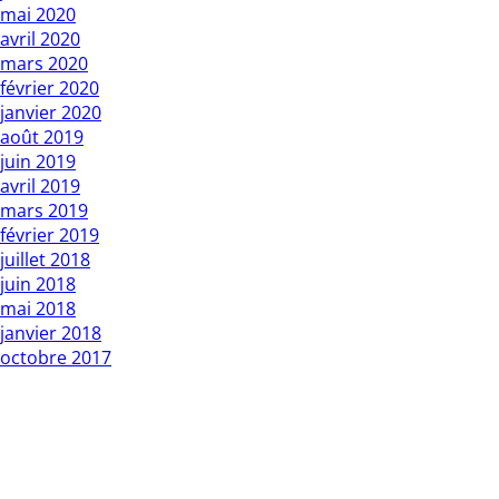
mai 2020
avril 2020
mars 2020
février 2020
janvier 2020
août 2019
juin 2019
avril 2019
mars 2019
février 2019
juillet 2018
juin 2018
mai 2018
janvier 2018
octobre 2017
Copyright L’Express du Faso 2010 01 BP : 1 Bobo Dsso 01.
Tél: 20960987 / 25335027
Rédacteur en chef : Mountamou KANI / Tel: 70255541 . E-
mail: contact@lexpressdufaso-bf.com