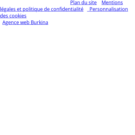
© 2026 – L'EXPRESS DU FASO –
Plan du site
–
Mentions
légales et politique de confidentialité
–
Personnalisation
des cookies
– Tous droits réservés | Création site Internet
:
Agence web Burkina