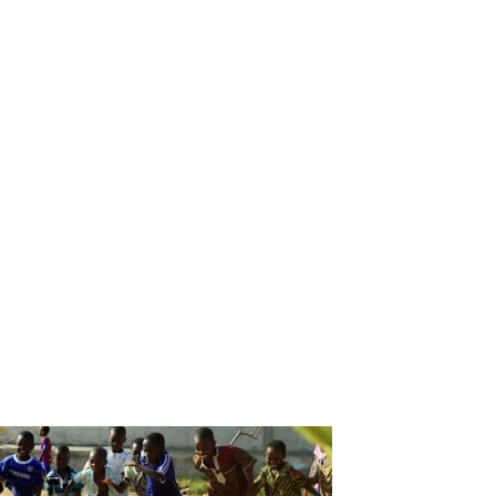
nationale. Il s’agit de relever certains défis de ce système
évoqués tels que la faible manifestation de la volonté
politique de porter l’éducation bi-plurilingue à l’échelle,
malgré les preuves de son efficacité et les
recommandations de nombreuses instances ; la faible
opérationnalisation de la recherche/action en ENF;
l’inadéquation des contenus d’enseignement avec les
besoins des apprenants et de la population de manière
générale. Il y a également les difficultés majeures dans la
transition des écoles bilingues, au post-primaire. Cette
situation entraine souvent des échecs chez les élèves, qui
éprouvent des insuffisances surtout dans le domaine du
français ; l’absence d’allocations financières permanentes
entravant le bon fonctionnement de nombreuses
politiques en marche actuellement dans notre pays.
Aïcha TRAORE
Vous devriez également aimer