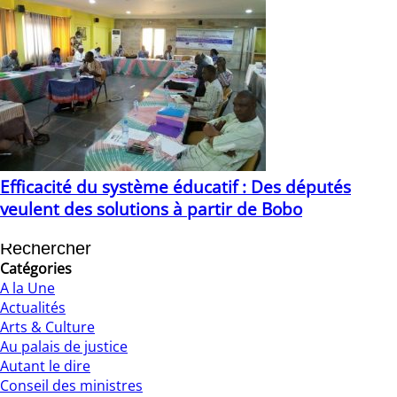
Efficacité du système éducatif : Des députés
veulent des solutions à partir de Bobo
27/07/2021
Catégories
A la Une
Actualités
Arts & Culture
Au palais de justice
Autant le dire
Conseil des ministres