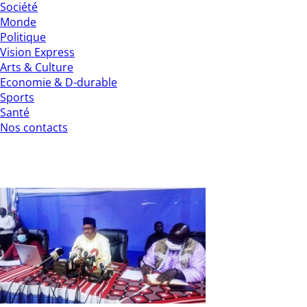
Société
Monde
Politique
Vision Express
Arts & Culture
Economie & D-durable
Sports
Santé
Nos contacts
Fichier électoral : 6 492 026 électeurs ins
La Commission électorale nationale indépendante a fait décou
électoral actualisé après la phase de laboratoire. Selon le 