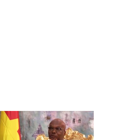
Le président de la CENI, Newton Ahmed
Barry faisant le point des électeurs
inscrits sur le fichier électoral
Après le rendez-vous du 10 août 2020, où la CENI a fait le b
indépendants, elle les a encore conviés pour faire le point d
du fichier électoral après dédoublonnage. Ainsi, trois régio
avec 780 032 électeurs et le Centre-Est avec 578 706 électe
la zone Asie 332 électeurs et la zone Europe 2811 électeurs
126 554 qui arrivent de nouveau sur le fichier électoral. Ave
actualisé compte donc 6 492 026 électeurs dont 3 040 717 
que 62 électeurs se sont inscrits avec des passeports de s
déjà inscrits. Il précisera qu’à partir de ce mercredi 16 se
aussi la phase du contentieux avec le fichier électoral. Le 
élections.
Vous devriez également aimer