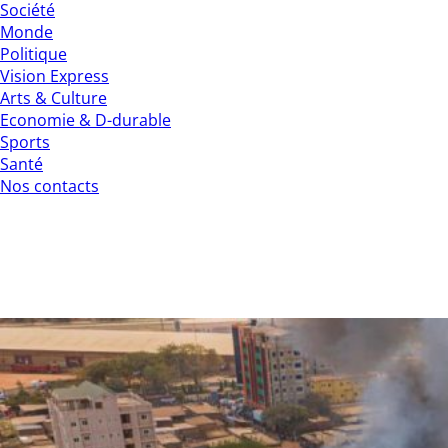
Société
Monde
Politique
Vision Express
Arts & Culture
Economie & D-durable
Sports
Santé
Nos contacts
Incendie au marché de Sankar-Yaaré :
Quand nos marchés deviennent des
poudrières