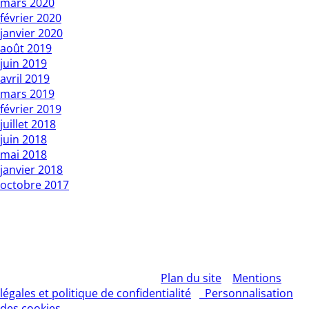
mars 2020
février 2020
janvier 2020
août 2019
juin 2019
avril 2019
mars 2019
février 2019
juillet 2018
juin 2018
mai 2018
janvier 2018
octobre 2017
Copyright L’Express du Faso 2010 01 BP : 1 Bobo Dsso 01.
Tél: 20960987 / 25335027
Rédacteur en chef : Mountamou KANI / Tel: 70255541 . E-
mail: contact@lexpressdufaso-bf.com
© 2026 – L'EXPRESS DU FASO –
Plan du site
–
Mentions
légales et politique de confidentialité
–
Personnalisation
des cookies
– Tous droits réservés | Création site Internet