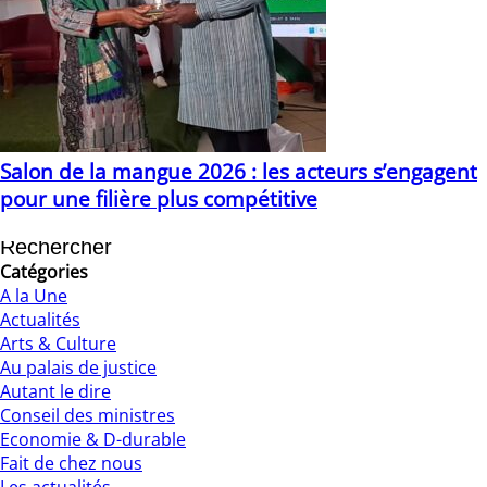
Salon de la mangue 2026 : les acteurs s’engagent
pour une filière plus compétitive
28/07/2026
Catégories
A la Une
Actualités
Arts & Culture
Au palais de justice
Autant le dire
Conseil des ministres
Economie & D-durable
Fait de chez nous