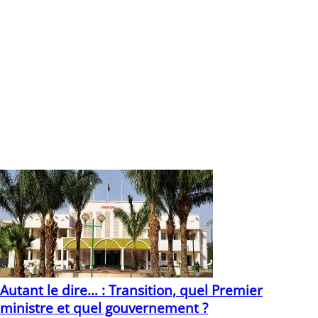
au soir du 22 novembre on doit pouvoir compter des
jeunes parmi les représentants du peuple main
». Pour sa
part le candidat Ibrahim Ouédraogo expliquera son choix
de militer au sein du mouvement SENS par sa soif de
révolutionner le secteur privé burkinabé. Aussi, en tant
qu’opérateur économique il estime qu’il est nécessaire
d’être dans l’arène politique pour pouvoir influencer les
décisions en apportant sa pierre à l’édification d’une nation
Burkina plus forte.
Firmin OUATTARA
Vous devriez également aimer
Autant le dire… : Transition, quel Premier
ministre et quel gouvernement ?