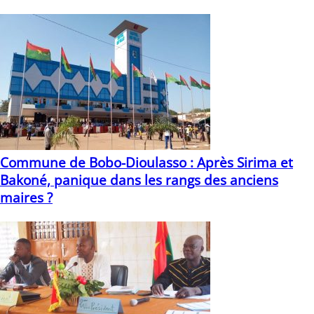
18/10/2022
Commune de Bobo-Dioulasso : Après Sirima et
Bakoné, panique dans les rangs des anciens
maires ?
28/12/2022