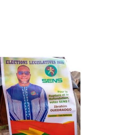
Législatives 2020 : SENS mobilise à
Saaba
Dans le cadre des élections législatives, le mouvement
Servir et non se servir (SENS) et son candidat à la
députation Ibrahim Ouédraogo, ont mobilisé leurs
militants de la commune rurale de Saaba, dimanche 08
novembre 2020, pour leur cause. Cette rencontre a eu lieu
sur le terrain de sa majesté Naaba Koanga de Saaba.