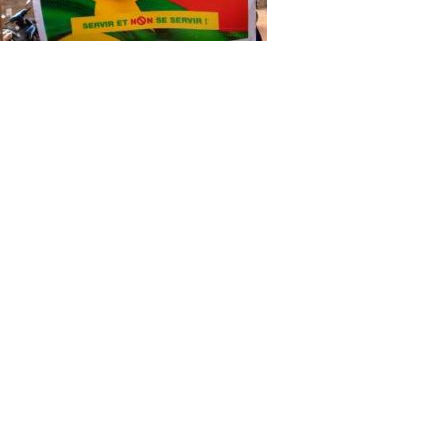
Ibrahim Ouédraogo, candidat du
mouvement SENS pour la
députation
Pour avoir une base très solide, le mouvement SENS se
consacre uniquement aux législatives avant de se lancer
dans la présidentielle. A cet effet, le parti de maitre Guy
Hervé Kam a décidé de miser sur la jeunesse. C’est ainsi
qu’il a inscrit Samiratou Ouédraogo sur la liste nationale, la
plus jeune candidate à ces élections législatives et son
second est aussi un jeune, il s’agit d’Ibrahim Ouédraogo.
Les deux jeunes prétendants à la députation du
mouvement SENS ont demandé au cours de cette
rencontre le soutien de leurs militants de Saaba. Abondant
dans le même sens que les deux candidats, le représentant
des femmes de la zone dira «
Un homme de 80 ans ne
peut pas aller à l’assemblée nationale et savoir ce que les
jeunes veulent. Il faut un renouvellement de la classe
politique. Nous devons prendre notre destin en main. Et