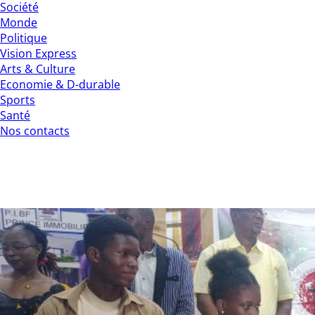
Société
Monde
Politique
Vision Express
Arts & Culture
Economie & D-durable
Sports
Santé
Nos contacts
Première édition du débat oratoire «
Sans Tabou » : Le Lycée Vinama
remporte le premier prix