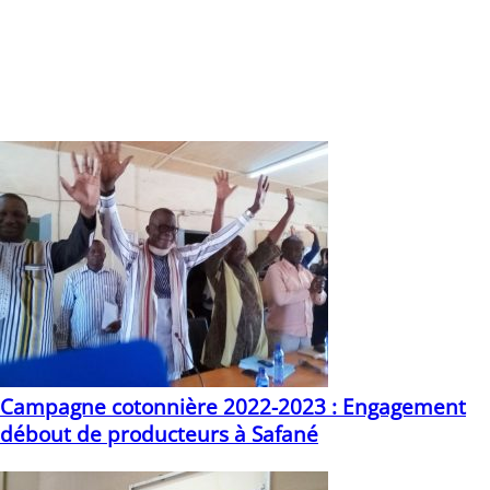
gagner, il n’y a pas eu de perdant, il n’y a eu qu’un
apprenant et un gagnant »,
conclut-il.
Rufin Allakagni Oula BARO
Norrockom Edwige KAM
Stagiaires
Vous devriez également aimer
Campagne cotonnière 2022-2023 : Engagement
débout de producteurs à Safané
30/05/2022