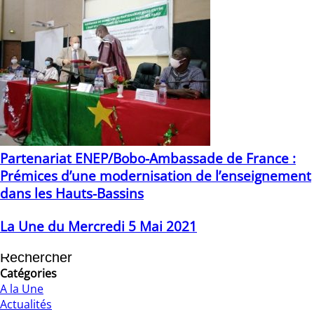
Partenariat ENEP/Bobo-Ambassade de France :
Prémices d’une modernisation de l’enseignement
dans les Hauts-Bassins
13/07/2020
La Une du Mercredi 5 Mai 2021
05/05/2021
Catégories
A la Une
Actualités