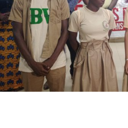
La grande finale de la première édition des débats
oratoires « Sans Tabou » inter-établissements, a sacré le
LMVTD champion de cette édition. Elle s’est tenue ce
samedi 13 mai 2023 dans la salle de l’ambassadeur de
l’Université Aube Nouvelle de Bobo-Dioulasso.
Soucieux de la santé sexuelle et reproductive des