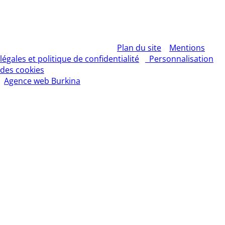
Copyright L’Express du Faso 2010 01 BP : 1 Bobo Dsso 01.
Tél: 20960987 / 25335027
Rédacteur en chef : Mountamou KANI / Tel: 70255541 . E-
mail: contact@lexpressdufaso-bf.com
© 2026 – L'EXPRESS DU FASO –
Plan du site
–
Mentions
légales et politique de confidentialité
–
Personnalisation
des cookies
– Tous droits réservés | Création site Internet
:
Agence web Burkina