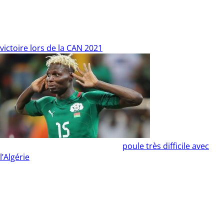
équipe redoutable. En ce qui concernent les pays africains,
la première équipe est l’Egypte avec une cote de 51,00,
finaliste de la dernière Coupe d’Afrique des Nations. Le
Sénégal, de son côté, a une grosse cote à 71,00 malgré la
victoire lors de la CAN 2021
.
En revanche, le
Burkina Faso, qui était dans une
poule très difficile avec
l’Algérie
, ne sera pas du voyage au Qatar. Clairement, les
pays africains ont peu de chance de l’emporter mais un
Mondial se joue sur plein de détails différents, notamment
la qualité de vie du groupe et parfois une énergie qui se
développe au sein même de la compétition. Le Sénégal et
l’Egypte partent tout de même avec une vraie expérience
sur la scène internationale, de par leurs succès en Coupe