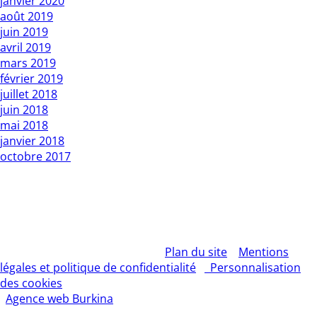
janvier 2020
août 2019
juin 2019
avril 2019
mars 2019
février 2019
juillet 2018
juin 2018
mai 2018
janvier 2018
octobre 2017
Copyright L’Express du Faso 2010 01 BP : 1 Bobo Dsso 01.
Tél: 20960987 / 25335027
Rédacteur en chef : Mountamou KANI / Tel: 70255541 . E-
mail: contact@lexpressdufaso-bf.com
© 2026 – L'EXPRESS DU FASO –
Plan du site
–
Mentions
légales et politique de confidentialité
–
Personnalisation
des cookies
– Tous droits réservés | Création site Internet
:
Agence web Burkina